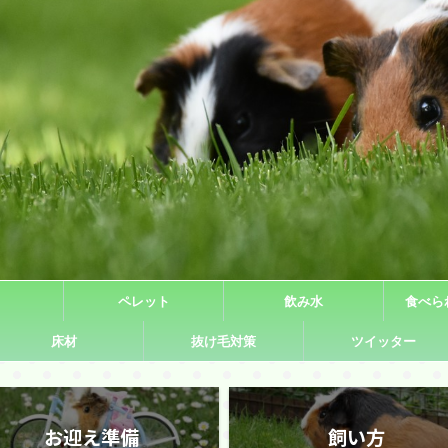
ペレット
飲み水
食べら
床材
抜け毛対策
ツイッター
お迎え準備
飼い方