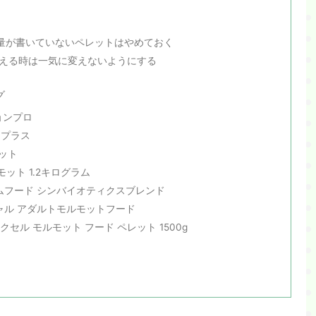
量が書いていないペレットはやめておく
える時は一気に変えないようにする
グ
ョンプロ
・プラス
ット
かりモット 1.2キログラム
ムフード シンバイオティクスブレンド
シャル アダルトモルモットフード
 エクセル モルモット フード ペレット 1500g