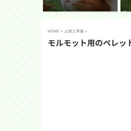
HOME
>
お迎え準備
>
モルモット用のペレッ