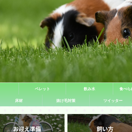
ペレット
飲み水
食べら
床材
抜け毛対策
ツイッター
お迎え準備
飼い方