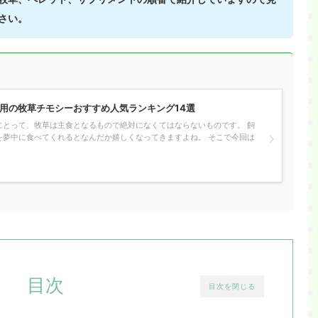
さい。
ト用の牧草チモシーおすすめ人気ランキング14選
にとって、牧草は主食となるもので絶対になくてはならないものです。 飼
を夢中に食べてくれるとなんだか嬉しくなってきますよね。 そこで今回は
目次
目次を閉じる