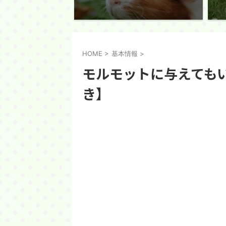
HOME
>
基本情報
>
モルモットに与えても
き】