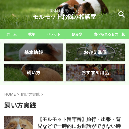
実体験を元にした
モルモットお悩み相談室
ホーム
牧草
ペレット
飲み水
食べられるもの一覧
基本情報
お迎え準備
飼い方
おすすめ用品
HOME
>
飼い方実践
>
飼い方実践
【モルモット留守番】旅行・出張・育
児などで一時的にお世話ができない時