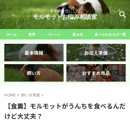
実体験を元にした
モルモットお悩み相談室
ホーム
牧草
ペレット
飲み水
食べられるもの一覧
基本情報
お迎え準備
飼い方
おすすめ用品
HOME
>
飼い方実践
>
【食糞】モルモットがうんちを食べるんだ
けど大丈夫？