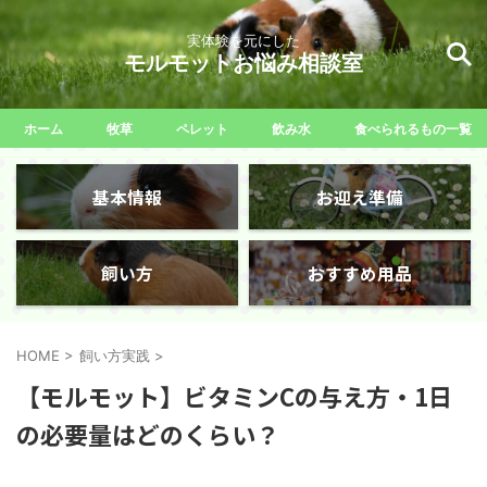
実体験を元にした
モルモットお悩み相談室
ホーム
牧草
ペレット
飲み水
食べられるもの一覧
基本情報
お迎え準備
飼い方
おすすめ用品
HOME
>
飼い方実践
>
【モルモット】ビタミンCの与え方・1日
の必要量はどのくらい？