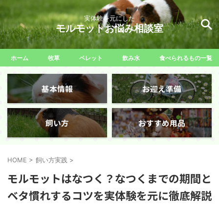
実体験を元にした
モルモットお悩み相談室
ホーム
牧草
ペレット
飲み水
食べられるもの一覧
基本情報
お迎え準備
飼い方
おすすめ用品
HOME
>
飼い方実践
>
モルモットはなつく？なつくまでの期間と
ベタ慣れするコツを実体験を元に徹底解説