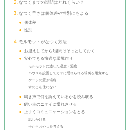
なつくまでの期間はどれくらい？
なつく早さは個体差や性別にもよる
個体差
性別
モルモットがなつく方法
お迎えしてから1週間はそっとしておく
安心できる快適な環境作り
モルモットに適した温度・湿度
ハウスを設置してカゲに隠れられる場所を用意する
ケージの置き場所
すのこを使わない
鳴き声で何を訴えているかを読み取る
飼い主のニオイに慣れさせる
上手くコミュニケーションをとる
話しかける
手からおやつを与える